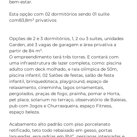
bem-estar.
Esta opção com 02 dormitórios sendo 01 suiíte
com83,8m² privativos
Opções de 2 e 3 dormitórios, 1, 2 ou 3 suítes, unidades
Garden, até 3 vagas de garagem e área privativa a
partir de 84 m².
O empreendimento terá três torres. E contará com
uma infraestrutura de lazer completa, como: piscina
adulto com deck molhado, e raia olímpica de 50m,
piscina infantil, 02 Salões de festas, salão de festa
infantil, brinquedoteca, playground, espaço de
relaxamento, cineminha, lagos ornamentais,
pergolados, praças de fogo, prainha, pomar e Horta,
pet place, solarium no terraço, observatório de Baleias,
pub com Jogos e Churrasqueira, espaço Fitness,
espaço beleza.
Acabamento alto padrão com piso porcelanato
retificado, teto todo rebaixado em gesso, portas
laqueadas, esquadrias em PVC, persianas integradas e