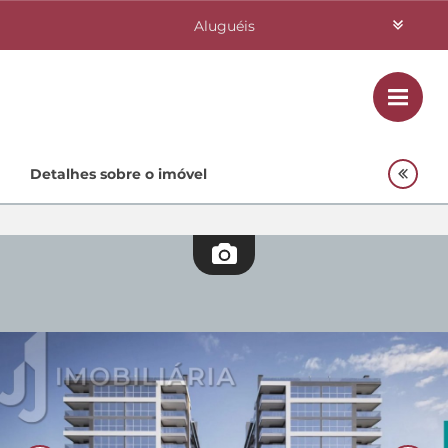
Aluguéis
Vendas
Class
Home
Detalhes sobre o imóvel
Investimentos
Lançamentos
Empreendimentos Agnes
Quem Somos
Contato
Fale Conosco
48 3364-0079
Plantão
48 99842-0500