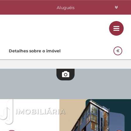
Aluguéis
Vendas
Class
Home
Detalhes sobre o imóvel
Investimentos
Lançamentos
Empreendimentos Agnes
Quem Somos
Contato
Fale Conosco
48 3364-0079
Plantão
48 99842-0500