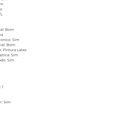
im
vo
/L
m
ial: Bom
va
ronico: Sim
ial: Bom
: Pintura Latex
ástica: Sim
do: Sim
 1
r: Sim