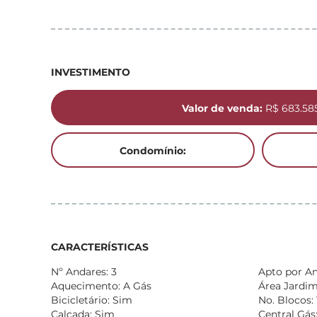
INVESTIMENTO
Valor de venda:
R$ 683.58
Condomínio:
CARACTERÍSTICAS
Nº Andares: 3
Apto por An
Aquecimento: A Gás
Área Jardim:
Bicicletário: Sim
No. Blocos: 
Calçada: Sim
Central Gás