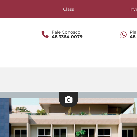
s
Class
Inv
Fale Conosco
Pla
48 3364-0079
48