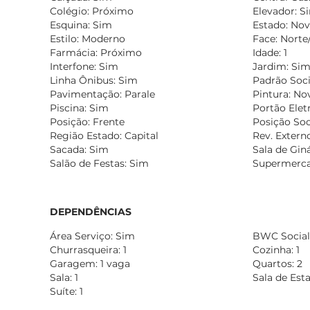
Colégio: Próximo
Elevador: S
Esquina: Sim
Estado: No
Estilo: Moderno
Face: Norte
Farmácia: Próximo
Idade: 1
Interfone: Sim
Jardim: Si
Linha Ônibus: Sim
Padrão Soc
Pavimentação: Parale
Pintura: No
Piscina: Sim
Portão Elet
Posição: Frente
Posição Soc
Região Estado: Capital
Rev. Externo
Sacada: Sim
Sala de Gin
Salão de Festas: Sim
Supermerca
DEPENDÊNCIAS
Área Serviço: Sim
BWC Social:
Churrasqueira: 1
Cozinha: 1
Garagem: 1 vaga
Quartos: 2
Sala: 1
Sala de Esta
Suíte: 1