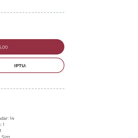
5,00
IPTU:
dar: 14
 1
1
: Sim