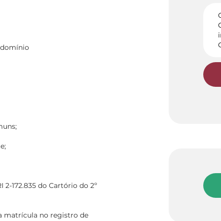
ndomínio
muns;
e;
I 2-172.835 do Cartório do 2º
a matrícula no registro de