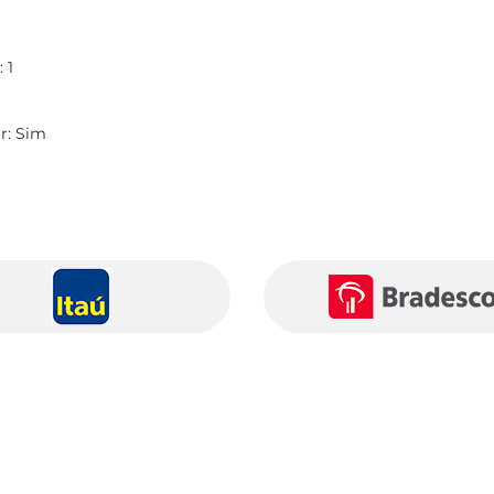
 1
r: Sim