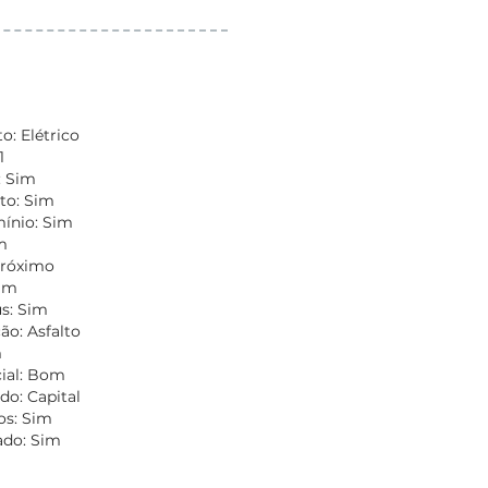
: Elétrico
1
: Sim
to: Sim
nio: Sim
m
Próximo
Sim
s: Sim
o: Asfalto
m
ial: Bom
do: Capital
os: Sim
do: Sim