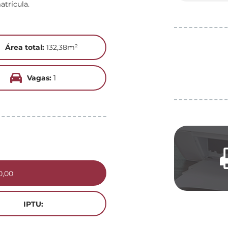
atrícula.
Área total:
132,38m²
Vagas:
1
0,00
IPTU: