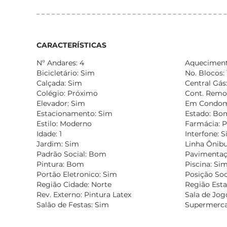
CARACTERÍSTICAS
Nº Andares: 4
Aquecimento
Bicicletário: Sim
No. Blocos: 
Calçada: Sim
Central Gás
Colégio: Próximo
Cont. Remo
Elevador: Sim
Em Condomí
Estacionamento: Sim
Estado: Bo
Estilo: Moderno
Farmácia: 
Idade: 1
Interfone: 
Jardim: Sim
Linha Ônibu
Padrão Social: Bom
Pavimentaçã
Pintura: Bom
Piscina: Si
Portão Eletronico: Sim
Posição Soc
Região Cidade: Norte
Região Esta
Rev. Externo: Pintura Latex
Sala de Jog
Salão de Festas: Sim
Supermerca