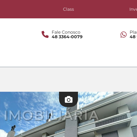
s
Class
Inv
Fale Conosco
Pla
48 3364-0079
48