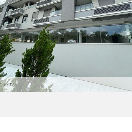
1
de 37