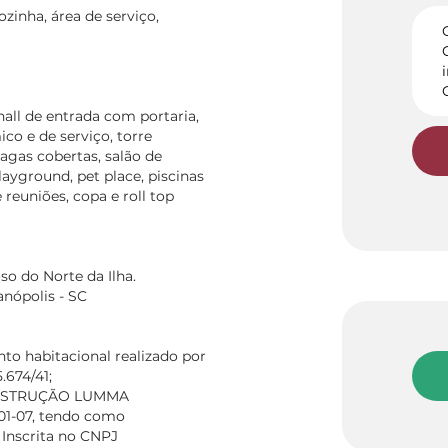
ozinha, área de serviço,
all de entrada com portaria,
co e de serviço, torre
agas cobertas, salão de
layground, pet place, piscinas
e reuniões, copa e roll top
so do Norte da Ilha.
anópolis - SC
 habitacional realizado por
.674/41;
ONSTRUÇÃO LUMMA
01-07, tendo como
Inscrita no CNPJ