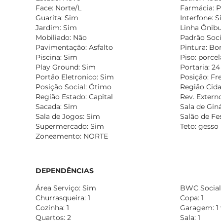
Face: Norte/L
Farmácia: 
Guarita: Sim
Interfone: 
Jardim: Sim
Linha Ônibu
Mobiliado: Não
Padrão Soc
Pavimentação: Asfalto
Pintura: B
Piscina: Sim
Piso: porce
Play Ground: Sim
Portaria: 2
Portão Eletronico: Sim
Posição: Fr
Posição Social: Ótimo
Região Cida
Região Estado: Capital
Rev. Externo
Sacada: Sim
Sala de Gin
Sala de Jogos: Sim
Salão de Fe
Supermercado: Sim
Teto: gesso
Zoneamento: NORTE
DEPENDÊNCIAS
Área Serviço: Sim
BWC Social:
Churrasqueira: 1
Copa: 1
Cozinha: 1
Garagem: 1
Quartos: 2
Sala: 1