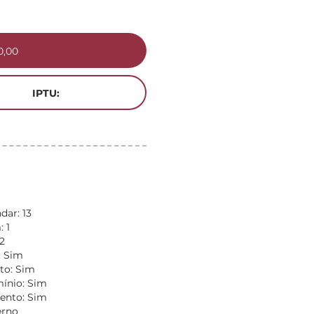
0,00
IPTU:
dar: 13
 1
2
: Sim
to: Sim
nio: Sim
ento: Sim
erno