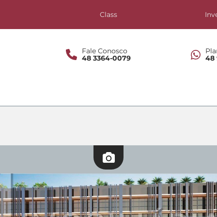
s
Class
Inv
Fale Conosco
Pla
48 3364-0079
48