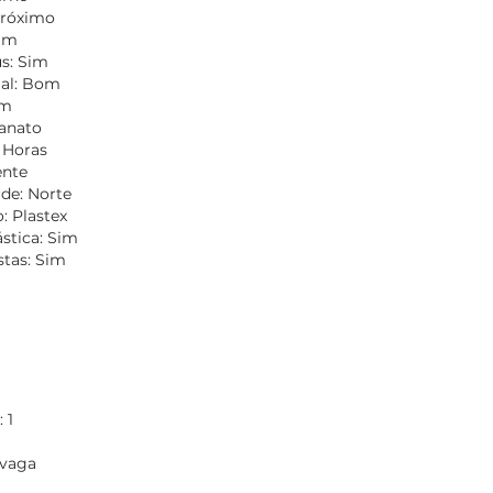
Próximo
Sim
s: Sim
ial: Bom
om
lanato
4 Horas
ente
de: Norte
: Plastex
ástica: Sim
stas: Sim
 1
 vaga