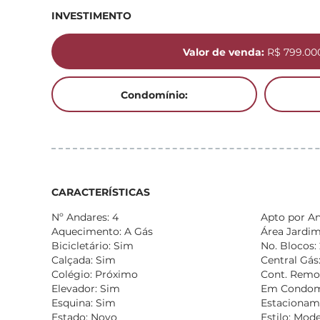
INVESTIMENTO
Valor de venda:
R$ 799.00
Condomínio:
CARACTERÍSTICAS
Nº Andares: 4
Apto por An
Aquecimento: A Gás
Área Jardim:
Bicicletário: Sim
No. Blocos: 
Calçada: Sim
Central Gás
Colégio: Próximo
Cont. Remo
Elevador: Sim
Em Condomí
Esquina: Sim
Estacionam
Estado: Novo
Estilo: Mod