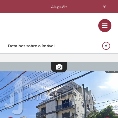
Aluguéis
Vendas
Class
Home
Detalhes sobre o imóvel
Investimentos
Lançamentos
Empreendimentos Agnes
Quem Somos
Contato
Fale Conosco
48 3364-0079
Plantão
48 99842-0500