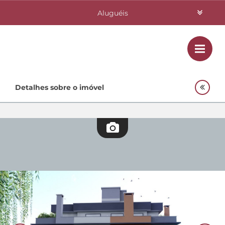
Aluguéis
Vendas
Class
Home
Detalhes sobre o imóvel
Investimentos
Lançamentos
Empreendimentos Agnes
Quem Somos
Contato
Fale Conosco
48 3364-0079
Plantão
48 99842-0500