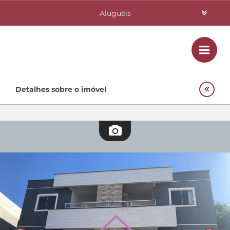
Aluguéis
Vendas
Class
Home
Detalhes sobre o imóvel
Investimentos
Lançamentos
Empreendimentos Agnes
Quem Somos
Contato
Fale Conosco
48 3364-0079
Plantão
48 99842-0500