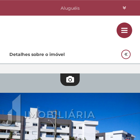
Aluguéis
Vendas
Class
Home
Detalhes sobre o imóvel
Investimentos
Lançamentos
Empreendimentos Agnes
Quem Somos
Contato
Fale Conosco
48 3364-0079
Plantão
48 99842-0500