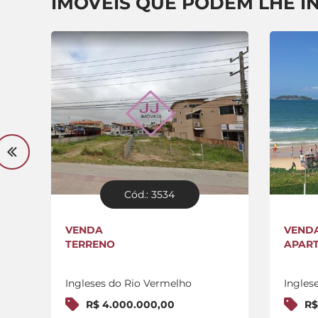
IMÓVEIS QUE PODEM LHE I
Cód.: 3534
VENDA
VEND
TERRENO
APAR
Ingleses do Rio Vermelho
Ingles
R$ 4.000.000,00
R$