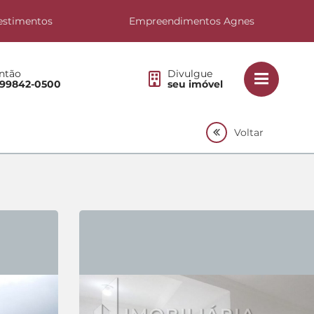
estimentos
Empreendimentos Agnes
ntão
Divulgue
 99842-0500
seu imóvel
Voltar