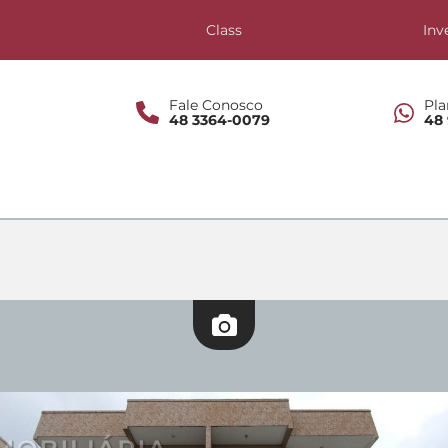
s
Class
Inv
Fale Conosco
Pla
48 3364-0079
48