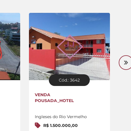
Cód.: 3642
VENDA
VE
POUSADA_HOTEL
CA
Ingleses do Rio Vermelho
In
R$ 1.500.000,00