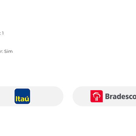
 1
r: Sim