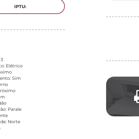
IPTU:
 3
: Elétrico
óximo
ento: Sim
erno
Próximo
Sim
Não
ão: Parale
ente
de: Norte
m