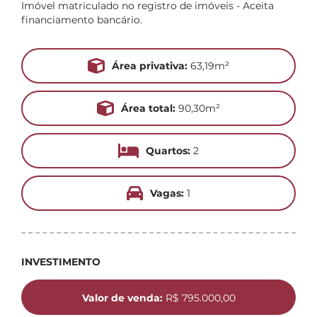
Imóvel matriculado no registro de imóveis - Aceita
financiamento bancário.
Área privativa:
63,19m²
Área total:
90,30m²
Quartos:
2
Vagas:
1
INVESTIMENTO
Valor de venda:
R$ 795.000,00