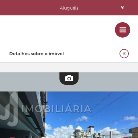
Aluguéis
Vendas
Class
Home
Detalhes sobre o imóvel
Investimentos
Lançamentos
Empreendimentos Agnes
Quem Somos
Contato
Fale Conosco
48 3364-0079
Plantão
48 99842-0500