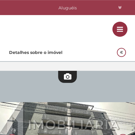
Aluguéis
Vendas
Class
Home
Detalhes sobre o imóvel
Investimentos
Lançamentos
Empreendimentos Agnes
Quem Somos
Contato
Fale Conosco
48 3364-0079
Plantão
48 99842-0500