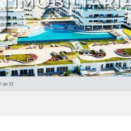
1
de 33