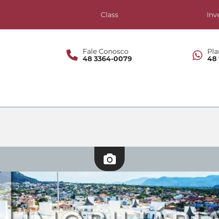
s
Class
Inv
Fale Conosco
Pla
48 3364-0079
48