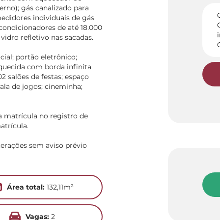
erno); gás canalizado para
didores individuais de gás
 condicionadores de até 18.000
idro refletivo nas sacadas.
al; portão eletrônico;
aquecida com borda infinita
02 salões de festas; espaço
ala de jogos; cineminha;
a matrícula no registro de
atrícula.
terações sem aviso prévio
Área total:
132,11m²
Vagas:
2