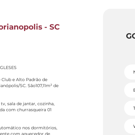
orianopolis - SC
G
NGLESES
Club e Alto Padrão de
anópolis/SC. São107,11m² de
v, sala de jantar, cozinha,
ada com churrasqueira 01
tomático nos dormitórios,
quente com aquecedor de