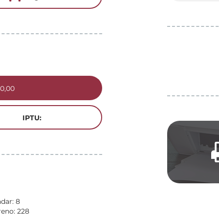
0,00
IPTU:
dar: 8
reno: 228