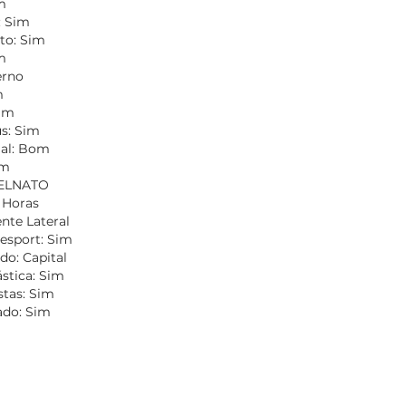
m
: Sim
to: Sim
m
erno
m
Sim
s: Sim
ial: Bom
om
CELNATO
4 Horas
nte Lateral
esport: Sim
do: Capital
ástica: Sim
stas: Sim
do: Sim