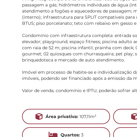
passagem a gás; hidrômetros individuais de água (int
atendimento a fogões e aquecedores de passagem; me
(interno); infraestrutura para SPLIT compatíveis para
BTUS; piso porcelanato; teto com rebaixo em gesso e v
Condomínio com infraestrutura completa: entrada soci
elevador; playground; espaço fitness; piscina adulto 
com raia de 52 m; piscina infantil; prainha com deck; 
gourmet; 02 quiosques com churrasqueira; pet play; s
brinquedoteca e mercado de auto atendimento.
Imóvel em processo de habite-se e individualização d
imóveis, podendo ser financiado após a emissão da m
Valor de venda, condomínio e IPTU, poderão sofrer al
Área privativa:
107,11m²
Quartos:
3