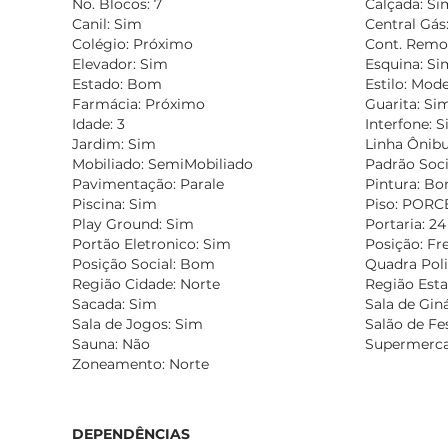
No. Blocos: 7
Calçada: Si
Canil: Sim
Central Gás
Colégio: Próximo
Cont. Remo
Elevador: Sim
Esquina: Si
Estado: Bom
Estilo: Mod
Farmácia: Próximo
Guarita: Si
Idade: 3
Interfone: 
Jardim: Sim
Linha Ônibu
Mobiliado: SemiMobiliado
Padrão Soc
Pavimentação: Parale
Pintura: B
Piscina: Sim
Piso: POR
Play Ground: Sim
Portaria: 2
Portão Eletronico: Sim
Posição: Fre
Posição Social: Bom
Quadra Poli
Região Cidade: Norte
Região Esta
Sacada: Sim
Sala de Gin
Sala de Jogos: Sim
Salão de Fe
Sauna: Não
Supermerca
Zoneamento: Norte
DEPENDÊNCIAS