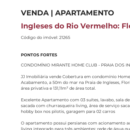
VENDA | APARTAMENTO
Ingleses do Rio Vermelho: Fl
Código do imóvel: 21265
PONTOS FORTES
CONDOMÍNIO MIRANTE HOME CLUB - PRAIA DOS I
JJ Imobiliária vende Cobertura em condomínio Home 
Acabamento, a 50m do mar na Praia de Ingleses, Flori
área privativa e 131,11m² de área total.
Excelente Apartamento com 03 suítes, lavabo, sala de t
sacada com churrasqueira living, área de serviço sac
hobby box nos pilotis, garagem para 02 carros
O apartamento possui persianas com acionamento au
living integrado para três ambientes; rede de água 