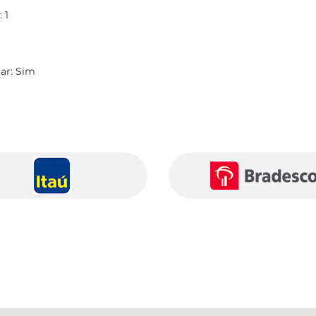
 1
tar: Sim