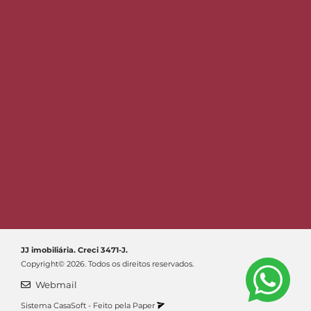
JJ imobiliária. Creci 3471-J.
Copyright© 2026. Todos os direitos reservados.
Webmail
Sistema
CasaSoft
- Feito pela
Paper