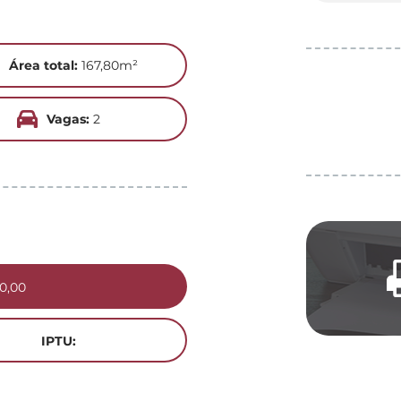
Área total:
167,80m²
Vagas:
2
0,00
IPTU: