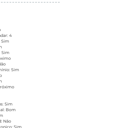
o
dar: 4
: Sim
m
: Sim
óximo
Não
nio: Sim
o
m
Próximo
m
s: Sim
ial: Bom
om
d: Não
ronico: Sim