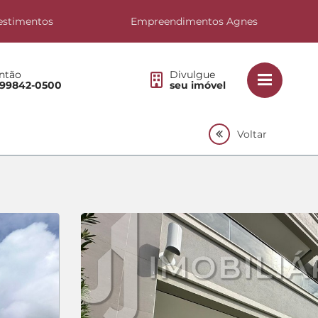
estimentos
Empreendimentos Agnes
ntão
Divulgue
 99842-0500
seu imóvel
Voltar