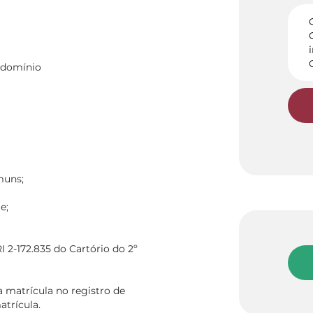
ndomínio
muns;
e;
I 2-172.835 do Cartório do 2º
a matrícula no registro de
atrícula.