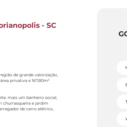
orianopolis - SC
G
egião de grande valorização,
 área privativa e 167,80m²
te, mais um banheiro social,
om churrasqueira e jardim
rregador de carro elétrico,