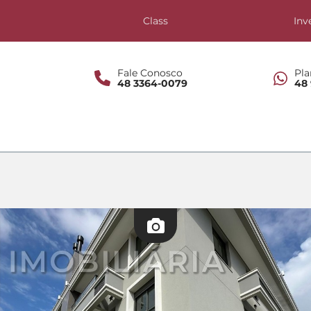
s
Class
Inv
Fale Conosco
Pla
48 3364-0079
48