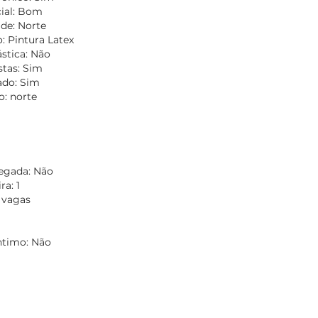
ial: Bom
de: Norte
: Pintura Latex
ástica: Não
stas: Sim
do: Sim
: norte
gada: Não
a: 1
 vagas
Íntimo: Não