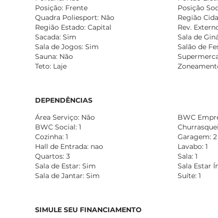
Posição: Frente
Posição Soc
Quadra Poliesport: Não
Região Cida
Região Estado: Capital
Rev. Externo
Sacada: Sim
Sala de Gin
Sala de Jogos: Sim
Salão de Fe
Sauna: Não
Supermerca
Teto: Laje
Zoneamento
DEPENDÊNCIAS
Área Serviço: Não
BWC Empre
BWC Social: 1
Churrasqueir
Cozinha: 1
Garagem: 2
Hall de Entrada: nao
Lavabo: 1
Quartos: 3
Sala: 1
Sala de Estar: Sim
Sala Estar 
Sala de Jantar: Sim
Suíte: 1
SIMULE SEU FINANCIAMENTO