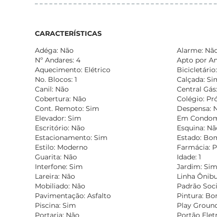
CARACTERÍSTICAS
Adéga: Não
Alarme: Nã
Nº Andares: 4
Apto por An
Aquecimento: Elétrico
Bicicletário
No. Blocos: 1
Calçada: Si
Canil: Não
Central Gás
Cobertura: Não
Colégio: Pr
Cont. Remoto: Sim
Despensa: 
Elevador: Sim
Em Condomí
Escritório: Não
Esquina: Nã
Estacionamento: Sim
Estado: Bo
Estilo: Moderno
Farmácia: 
Guarita: Não
Idade: 1
Interfone: Sim
Jardim: Si
Lareira: Não
Linha Ônibu
Mobiliado: Não
Padrão Soc
Pavimentação: Asfalto
Pintura: B
Piscina: Sim
Play Groun
Portaria: Não
Portão Elet