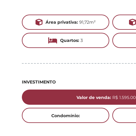
Área privativa:
91,72m²
Quartos:
3
INVESTIMENTO
Valor de venda:
R$ 1.595.00
Condomínio: