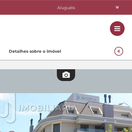
Aluguéis
Vendas
Class
Home
Detalhes sobre o imóvel
Investimentos
Lançamentos
Empreendimentos Agnes
Quem Somos
Contato
Fale Conosco
48 3364-0079
Plantão
48 99842-0500