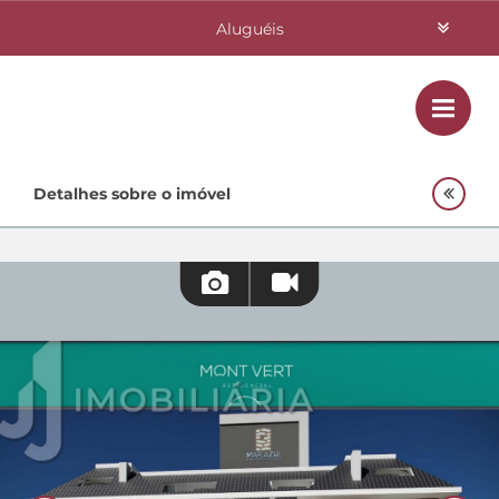
Aluguéis
Vendas
Class
Home
Detalhes sobre o imóvel
Investimentos
Lançamentos
Empreendimentos Agnes
Quem Somos
Contato
Fale Conosco
48 3364-0079
Plantão
48 99842-0500