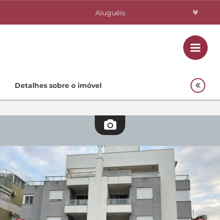
Aluguéis
Vendas
Class
Home
Detalhes sobre o imóvel
Investimentos
Lançamentos
Empreendimentos Agnes
Quem Somos
Contato
Fale Conosco
48 3364-0079
Plantão
48 99842-0500