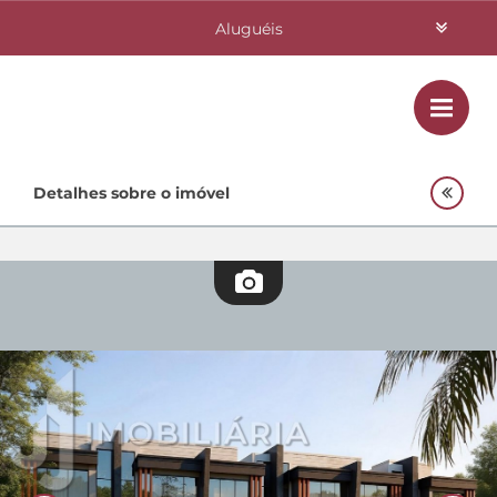
Aluguéis
Vendas
Class
Home
Detalhes sobre o imóvel
Investimentos
Lançamentos
Empreendimentos Agnes
Quem Somos
Contato
Fale Conosco
48 3364-0079
Plantão
48 99842-0500