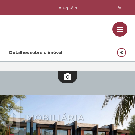
Aluguéis
Vendas
Class
Home
Detalhes sobre o imóvel
Investimentos
Lançamentos
Empreendimentos Agnes
Quem Somos
Contato
Fale Conosco
48 3364-0079
Plantão
48 99842-0500