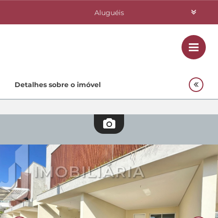
Aluguéis
Vendas
Class
Home
Detalhes sobre o imóvel
Investimentos
Lançamentos
Empreendimentos Agnes
Quem Somos
Contato
Fale Conosco
48 3364-0079
Plantão
48 99842-0500