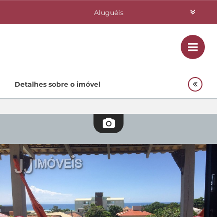
Aluguéis
Vendas
Class
Home
Detalhes sobre o imóvel
Investimentos
Lançamentos
Empreendimentos Agnes
Quem Somos
Contato
Fale Conosco
48 3364-0079
Plantão
48 99842-0500