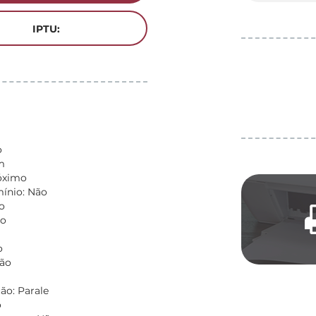
IPTU:
o
m
óximo
nio: Não
o
vo
o
Não
ão: Parale
o