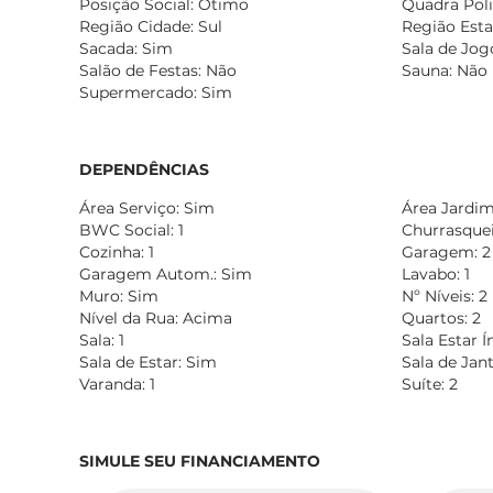
Posição Social: Ótimo
Quadra Poli
Região Cidade: Sul
Região Esta
Sacada: Sim
Sala de Jog
Salão de Festas: Não
Sauna: Não
Supermercado: Sim
DEPENDÊNCIAS
Área Serviço: Sim
Área Jardim:
BWC Social: 1
Churrasqueir
Cozinha: 1
Garagem: 2
Garagem Autom.: Sim
Lavabo: 1
Muro: Sim
Nº Níveis: 2
Nível da Rua: Acima
Quartos: 2
Sala: 1
Sala Estar 
Sala de Estar: Sim
Sala de Jan
Varanda: 1
Suíte: 2
SIMULE SEU FINANCIAMENTO