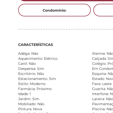
Condomínio:
CARACTERÍSTICAS
Adéga: Não
Alarme: Nã
Aquecimento: Elétrico
Calçada: Si
Canil: Não
Colégio: Pr
Despensa: Sim
Em Condomí
Escritório: Não
Esquina: Nã
Estacionamento: Sim
Estado: No
Estilo: Moderno
Face: Leste
Farmácia: Próximo
Guarita: Nã
Idade: 1
Interfone: 
Jardim: Sim
Lareira: Não
Mobiliado: Não
Pavimentaç
Pintura: Nova
Piscina: Nã