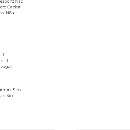
esport: Não
do: Capital
os: Não
 1
a: 1
 vagas
Íntimo: Sim
tar: Sim