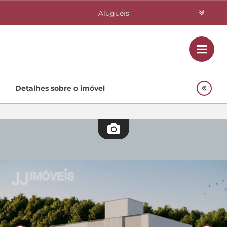
Aluguéis
Vendas
Class
Home
Detalhes sobre o imóvel
Investimentos
Lançamentos
Empreendimentos Agnes
Quem Somos
Contato
Fale Conosco
48 3364-0079
Plantão
48 99842-0500