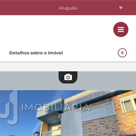
Aluguéis
Vendas
Class
Home
Detalhes sobre o imóvel
Investimentos
Lançamentos
Empreendimentos Agnes
Quem Somos
Contato
Fale Conosco
48 3364-0079
Plantão
48 99842-0500