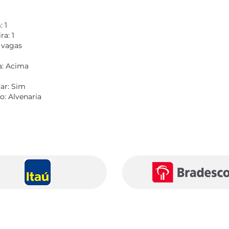
 1
a: 1
 vagas
a: Acima
tar: Sim
o: Alvenaria