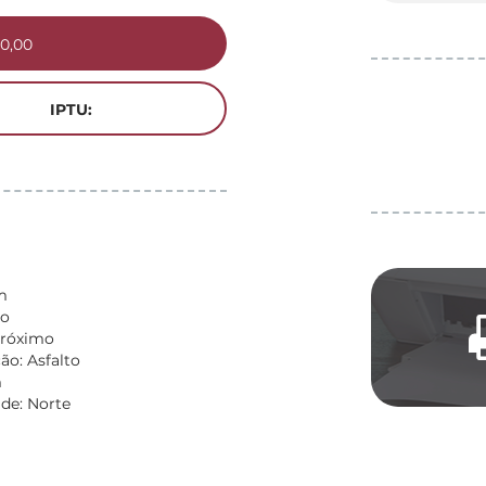
0,00
IPTU:
m
vo
Próximo
o: Asfalto
m
de: Norte