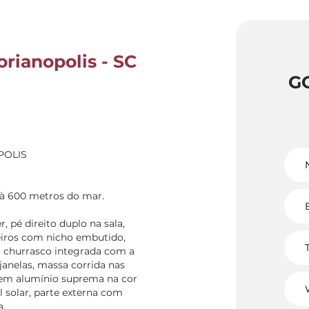
orianopolis - SC
G
POLIS
s à 600 metros do mar.
 pé direito duplo na sala,
eiros com nicho embutido,
ra churrasco integrada com a
janelas, massa corrida nas
 em alumínio suprema na cor
l solar, parte externa com
a.