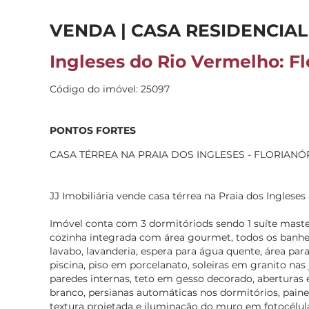
VENDA | CASA RESIDENCIAL
Ingleses do Rio Vermelho: Fl
Código do imóvel: 25097
PONTOS FORTES
CASA TÉRREA NA PRAIA DOS INGLESES - FLORIANÓ
JJ Imobiliária vende casa térrea na Praia dos Inglese
Imóvel conta com 3 dormitóriods sendo 1 suíte master,
cozinha integrada com área gourmet, todos os banh
lavabo, lavanderia, espera para água quente, área pa
piscina, piso em porcelanato, soleiras em granito nas 
paredes internas, teto em gesso decorado, aberturas
branco, persianas automáticas nos dormitórios, paine
textura projetada e iluminação do muro em fotocélul