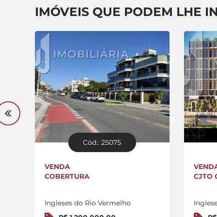
IMÓVEIS QUE PODEM LHE I
Cód.: 25075
VENDA
VEND
COBERTURA
CJTO 
Ingleses do Rio Vermelho
Ingles