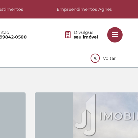
estimentos
Empreendimentos Agnes
ntão
Divulgue
 99842-0500
seu imóvel
Voltar