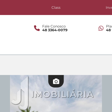
s
Class
Inv
Fale Conosco
Pla
48 3364-0079
48