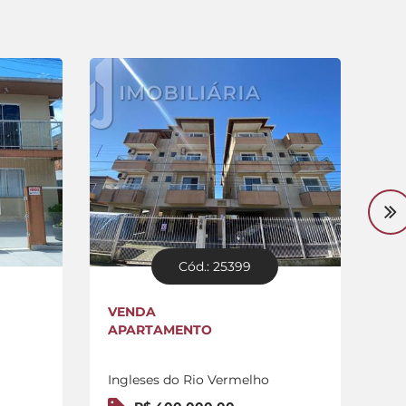
Cód.: 25399
VENDA
VE
APARTAMENTO
TE
Ingleses do Rio Vermelho
In