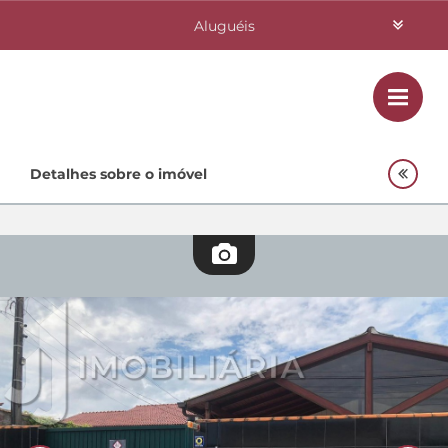
Aluguéis
Vendas
Class
Home
Detalhes sobre o imóvel
Investimentos
Lançamentos
Empreendimentos Agnes
Quem Somos
Contato
Fale Conosco
48 3364-0079
Plantão
48 99842-0500