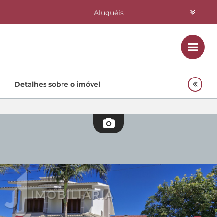
Aluguéis
Vendas
Class
Home
Detalhes sobre o imóvel
Investimentos
Lançamentos
Empreendimentos Agnes
Quem Somos
Contato
Fale Conosco
48 3364-0079
Plantão
48 99842-0500