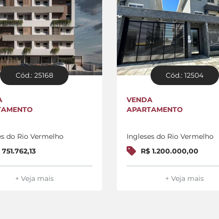
Cód.: 25168
Cód.: 12504
A
VENDA
TAMENTO
APARTAMENTO
es do Rio Vermelho
Ingleses do Rio Vermelho
 751.762,13
R$ 1.200.000,00
+ Veja mais
+ Veja mais