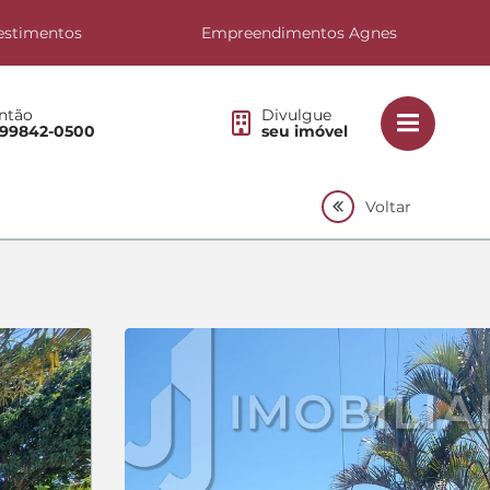
estimentos
Empreendimentos Agnes
ntão
Divulgue
 99842-0500
seu imóvel
Voltar