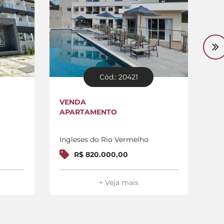
Cód.: 20421
VENDA
VE
APARTAMENTO
CO
Ingleses do Rio Vermelho
In
R$ 820.000,00
+ Veja mais