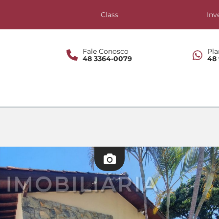
s
Class
Inv
Fale Conosco
Pla
48 3364-0079
48