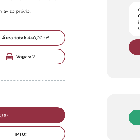
m aviso prévio.
Área total:
440,00m²
Vagas:
2
0,00
IPTU: