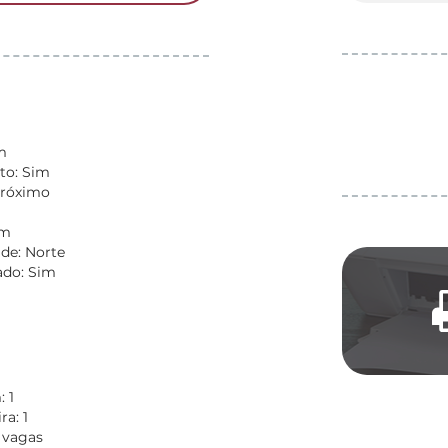
m
to: Sim
Próximo
m
om
de: Norte
do: Sim
 1
a: 1
 vagas