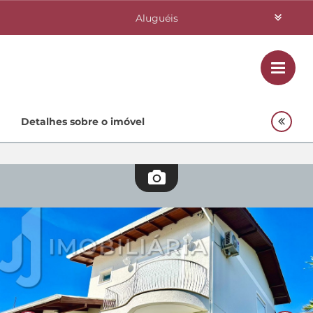
Aluguéis
Vendas
Class
Home
Detalhes sobre o imóvel
Investimentos
Lançamentos
Empreendimentos Agnes
Quem Somos
Contato
Fale Conosco
48 3364-0079
Plantão
48 99842-0500