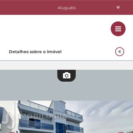
Aluguéis
Vendas
Class
Home
Detalhes sobre o imóvel
Investimentos
Lançamentos
Empreendimentos Agnes
Quem Somos
Contato
Fale Conosco
48 3364-0079
Plantão
48 99842-0500