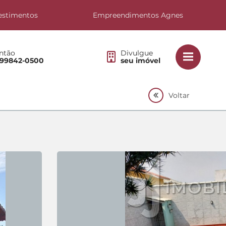
estimentos
Empreendimentos Agnes
ntão
Divulgue
 99842-0500
seu imóvel
Voltar