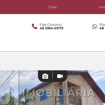
s
Class
Inv
Fale Conosco
Pla
48 3364-0079
48