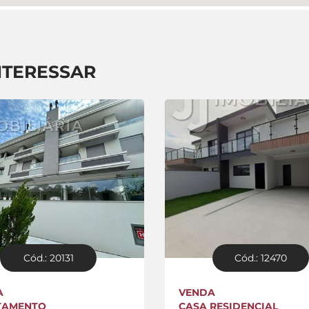
NTERESSAR
Cód.: 20131
Cód.: 12470
A
VENDA
TAMENTO
CASA RESIDENCIAL