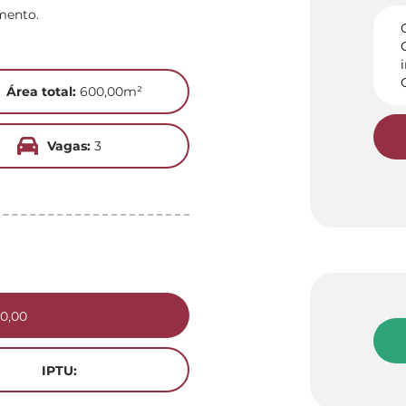
mento.
Área total:
600,00m²
Vagas:
3
0,00
IPTU: