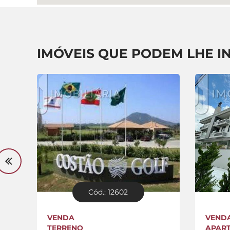
IMÓVEIS QUE PODEM LHE I
Cód.: 12602
VENDA
VEND
TERRENO
APAR