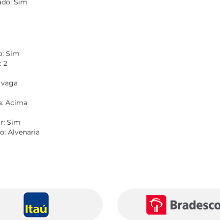
do: Sim
o: Sim
 2
 vaga
a: Acima
r: Sim
o: Alvenaria