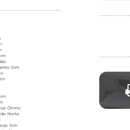
m
m
m
Sim
Não
ento: Sim
go
Sim
m
Sim
om
ial: Ótimo
de: Norte
m
stas: Sim