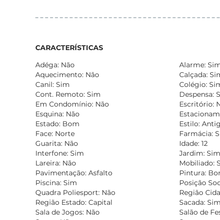
CARACTERÍSTICAS
Adéga: Não
Alarme: Si
Aquecimento: Não
Calçada: Si
Canil: Sim
Colégio: Si
Cont. Remoto: Sim
Despensa: 
Em Condomínio: Não
Escritório: 
Esquina: Não
Estacionam
Estado: Bom
Estilo: Anti
Face: Norte
Farmácia: 
Guarita: Não
Idade: 12
Interfone: Sim
Jardim: Si
Lareira: Não
Mobiliado: 
Pavimentação: Asfalto
Pintura: B
Piscina: Sim
Posição Soc
Quadra Poliesport: Não
Região Cida
Região Estado: Capital
Sacada: Si
Sala de Jogos: Não
Salão de Fe