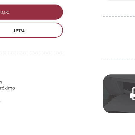
00,00
IPTU:
m
Próximo
m
m