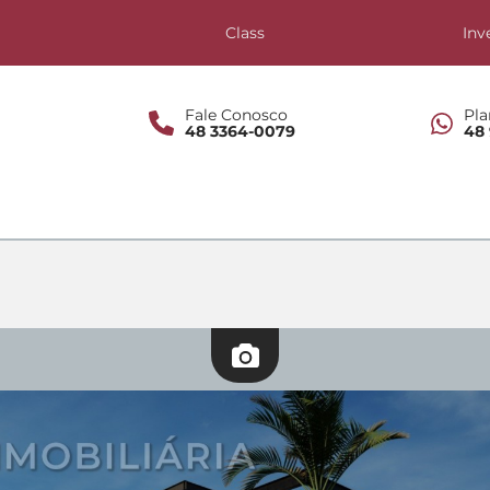
s
Class
Inv
Fale Conosco
Pla
48 3364-0079
48