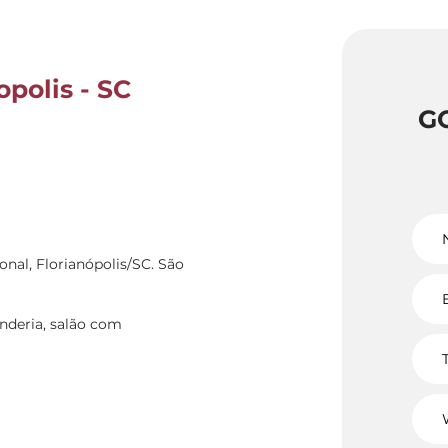
opolis - SC
G
onal, Florianópolis/SC. São
anderia, salão com