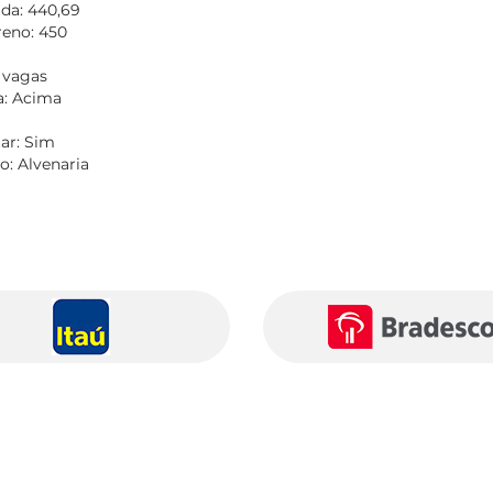
ada: 440,69
reno: 450
 vagas
a: Acima
tar: Sim
o: Alvenaria