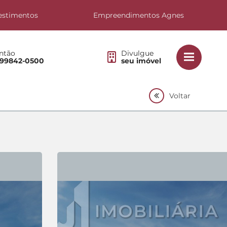
estimentos
Empreendimentos Agnes
ntão
Divulgue
 99842-0500
seu imóvel
Voltar