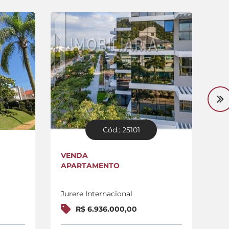
Cód.: 25101
VENDA
VE
APARTAMENTO
CA
Jurere Internacional
Jur
R$ 6.936.000,00