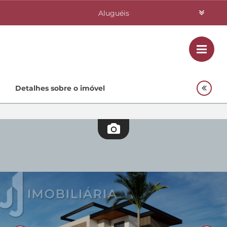
Aluguéis
Vendas
Class
Home
Detalhes sobre o imóvel
Investimentos
Lançamentos
Empreendimentos Agnes
Quem Somos
Contato
Fale Conosco
48 3364-0079
Plantão
48 99842-0500