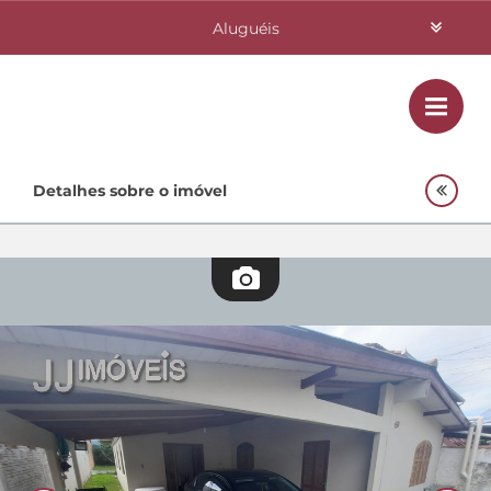
Aluguéis
Vendas
Class
Home
Detalhes sobre o imóvel
Investimentos
Lançamentos
Empreendimentos Agnes
Quem Somos
Contato
Fale Conosco
48 3364-0079
Plantão
48 99842-0500