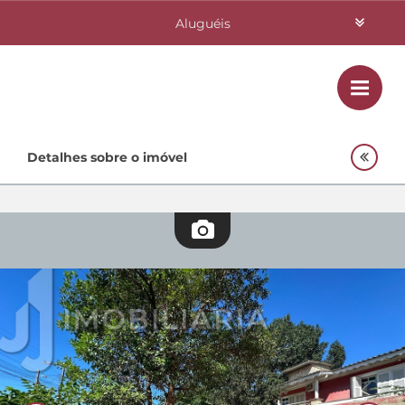
Aluguéis
Vendas
Class
Home
Detalhes sobre o imóvel
Investimentos
Lançamentos
Empreendimentos Agnes
Quem Somos
Contato
Fale Conosco
48 3364-0079
Plantão
48 99842-0500