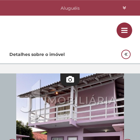
Aluguéis
Vendas
Class
Home
Detalhes sobre o imóvel
Investimentos
Lançamentos
Empreendimentos Agnes
Quem Somos
Contato
Fale Conosco
48 3364-0079
Plantão
48 99842-0500