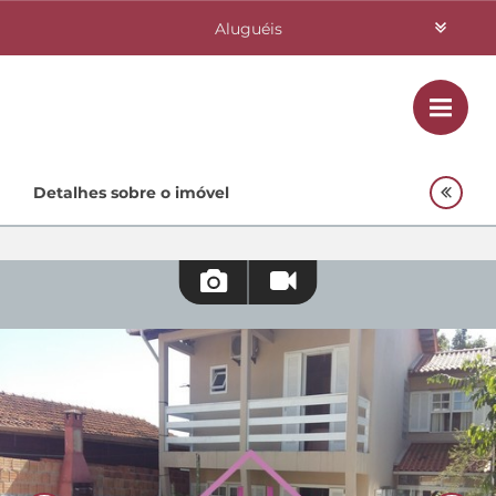
Aluguéis
Vendas
Class
Home
Detalhes sobre o imóvel
Investimentos
Lançamentos
Empreendimentos Agnes
Quem Somos
Contato
Fale Conosco
48 3364-0079
Plantão
48 99842-0500