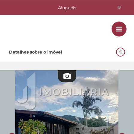
Aluguéis
Vendas
Class
Home
Detalhes sobre o imóvel
Investimentos
Lançamentos
Empreendimentos Agnes
Quem Somos
Contato
Fale Conosco
48 3364-0079
Plantão
48 99842-0500