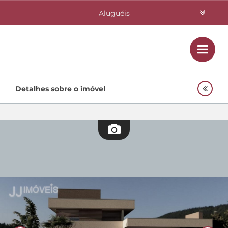
Aluguéis
Vendas
Class
Home
Detalhes sobre o imóvel
Investimentos
Lançamentos
Empreendimentos Agnes
Quem Somos
Contato
Fale Conosco
48 3364-0079
Plantão
48 99842-0500