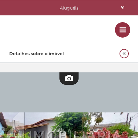
Aluguéis
Vendas
Class
Home
Detalhes sobre o imóvel
Investimentos
Lançamentos
Empreendimentos Agnes
Quem Somos
Contato
Fale Conosco
48 3364-0079
Plantão
48 99842-0500