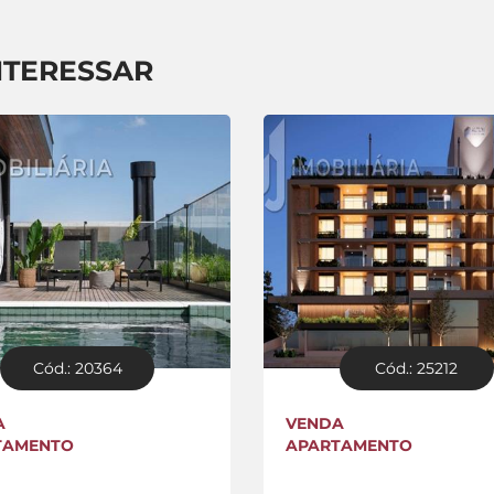
NTERESSAR
Cód.: 20364
Cód.: 25212
A
VENDA
TAMENTO
APARTAMENTO