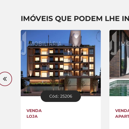
IMÓVEIS QUE PODEM LHE I
Cód.: 25206
VENDA
VEND
LOJA
APAR