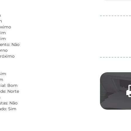
m
m
óximo
Sim
Sim
ento: Não
erno
Próximo
m
Sim
om
ial: Bom
de: Norte
m
stas: Não
do: Sim