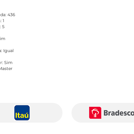
ada: 436
 1
 5
Sim
: Igual
r: Sim
Master