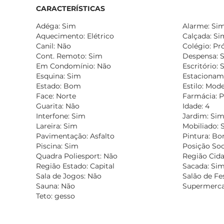
CARACTERÍSTICAS
Adéga: Sim
Alarme: Si
Aquecimento: Elétrico
Calçada: Si
Canil: Não
Colégio: Pr
Cont. Remoto: Sim
Despensa: 
Em Condomínio: Não
Escritório: 
Esquina: Sim
Estacionam
Estado: Bom
Estilo: Mod
Face: Norte
Farmácia: 
Guarita: Não
Idade: 4
Interfone: Sim
Jardim: Si
Lareira: Sim
Mobiliado: 
Pavimentação: Asfalto
Pintura: B
Piscina: Sim
Posição Soc
Quadra Poliesport: Não
Região Cida
Região Estado: Capital
Sacada: Si
Sala de Jogos: Não
Salão de Fe
Sauna: Não
Supermerca
Teto: gesso