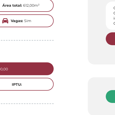
Área total:
612,00m²
Vagas:
Sim
00,00
IPTU: