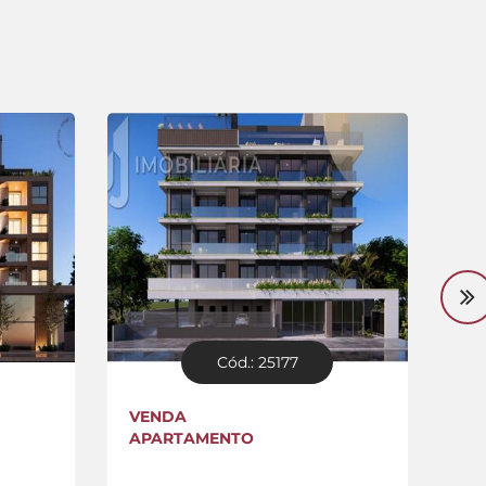
Cód.: 25177
VENDA
VE
APARTAMENTO
AP