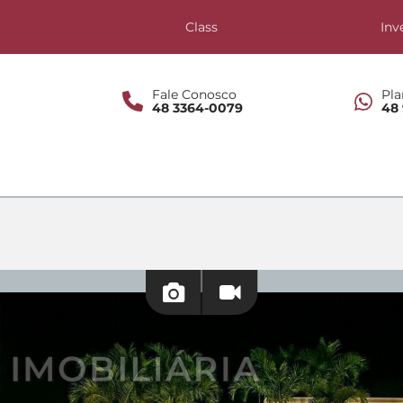
s
Class
Inv
Fale Conosco
Pla
48 3364-0079
48