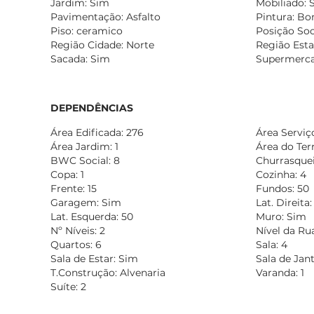
Jardim: Sim
Mobiliado: 
Pavimentação: Asfalto
Pintura: B
Piso: ceramico
Posição Soc
Região Cidade: Norte
Região Esta
Sacada: Sim
Supermerca
DEPENDÊNCIAS
Área Edificada: 276
Área Serviç
Área Jardim: 1
Área do Ter
BWC Social: 8
Churrasqueir
Copa: 1
Cozinha: 4
Frente: 15
Fundos: 50
Garagem: Sim
Lat. Direita:
Lat. Esquerda: 50
Muro: Sim
Nº Níveis: 2
Nível da Rua
Quartos: 6
Sala: 4
Sala de Estar: Sim
Sala de Jan
T.Construção: Alvenaria
Varanda: 1
Suíte: 2