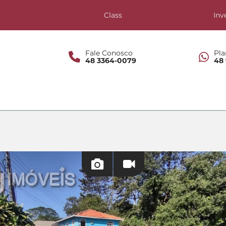
s
Class
Inv
Fale Conosco
Pla
48 3364-0079
48