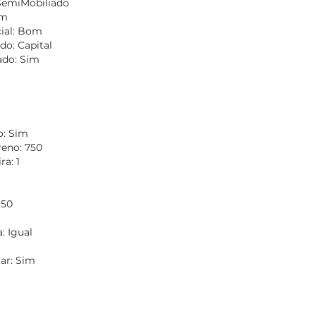
SemiMobiliado
om
ial: Bom
do: Capital
do: Sim
o: Sim
reno: 750
a: 1
 50
: Igual
tar: Sim