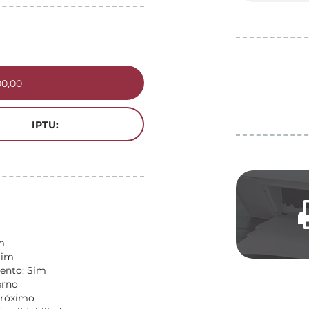
00,00
IPTU:
m
Sim
ento: Sim
erno
Próximo