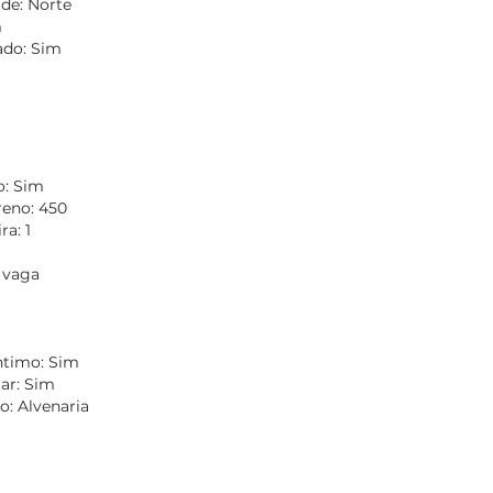
de: Norte
m
do: Sim
o: Sim
reno: 450
a: 1
 vaga
Íntimo: Sim
tar: Sim
o: Alvenaria