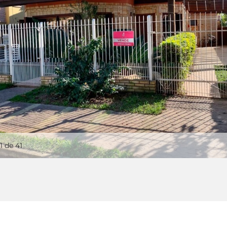
1
de 41