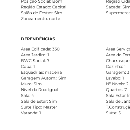
Posição Social: Bom
Região Cida
Região Estado: Capital
Sacada: Si
Salão de Festas: Sim
Supermerca
Zoneamento: norte
DEPENDÊNCIAS
Área Edificada: 330
Área Serviç
Área Jardim: 1
Área do Ter
BWC Social: 7
Churrasqueir
Copa: 1
Cozinha: 1
Esquadrias: madeira
Garagem: 3
Garagem Autom.: Sim
Lavabo: 1
Muro: Sim
Nº Níveis: 2
Nível da Rua: Igual
Quartos: 7
Sala: 4
Sala Estar 
Sala de Estar: Sim
Sala de Jan
Suíte Tipo: Master
T.Construçã
Varanda: 1
Suíte: 5