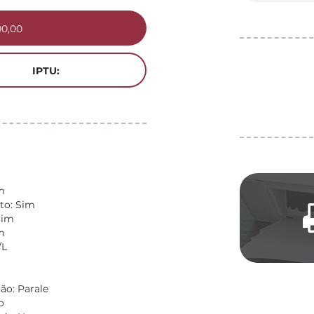
00,00
IPTU:
m
to: Sim
Sim
m
/L
ão: Parale
o