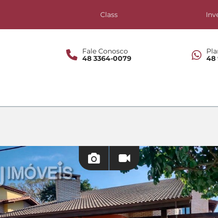
s
Class
Inv
Fale Conosco
Pla
48 3364-0079
48