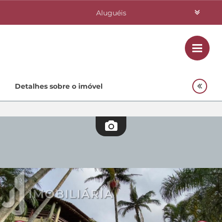
Aluguéis
Vendas
Class
Home
Detalhes sobre o imóvel
Investimentos
Lançamentos
Empreendimentos Agnes
Quem Somos
Contato
Fale Conosco
48 3364-0079
Plantão
48 99842-0500