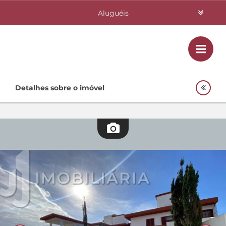
Aluguéis
Vendas
Class
Home
Detalhes sobre o imóvel
Investimentos
Lançamentos
Empreendimentos Agnes
Quem Somos
Contato
Fale Conosco
48 3364-0079
Plantão
48 99842-0500