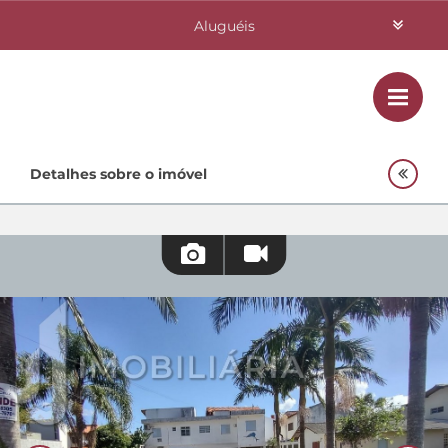
Aluguéis
Vendas
Class
Home
Detalhes sobre o imóvel
Investimentos
Lançamentos
Empreendimentos Agnes
Quem Somos
Contato
Fale Conosco
48 3364-0079
Plantão
48 99842-0500