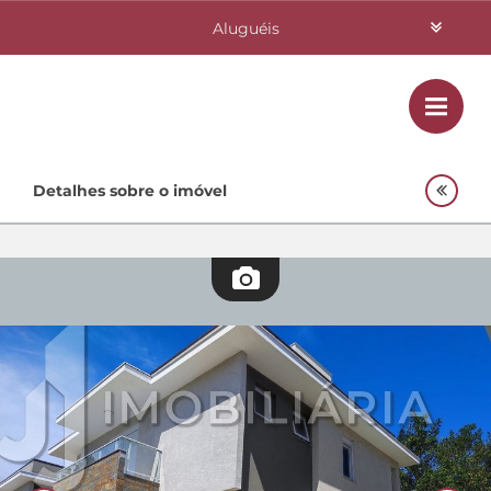
Aluguéis
Vendas
Class
Home
Detalhes sobre o imóvel
Investimentos
Lançamentos
Empreendimentos Agnes
Quem Somos
Contato
Fale Conosco
48 3364-0079
Plantão
48 99842-0500