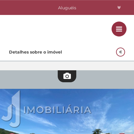
Aluguéis
Vendas
Class
Home
Detalhes sobre o imóvel
Investimentos
Lançamentos
Empreendimentos Agnes
Quem Somos
Contato
Fale Conosco
48 3364-0079
Plantão
48 99842-0500