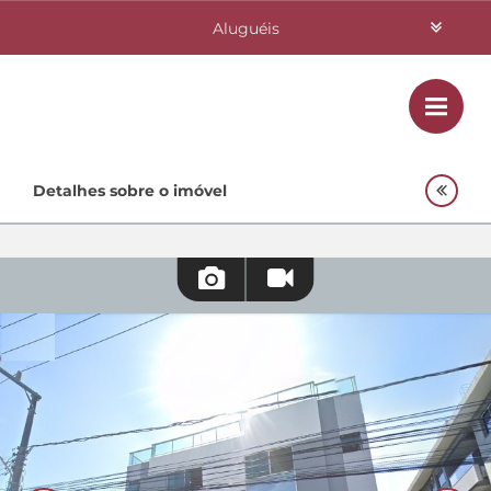
Aluguéis
Vendas
Class
Home
Detalhes sobre o imóvel
Investimentos
Lançamentos
Empreendimentos Agnes
Quem Somos
Contato
Fale Conosco
48 3364-0079
Plantão
48 99842-0500